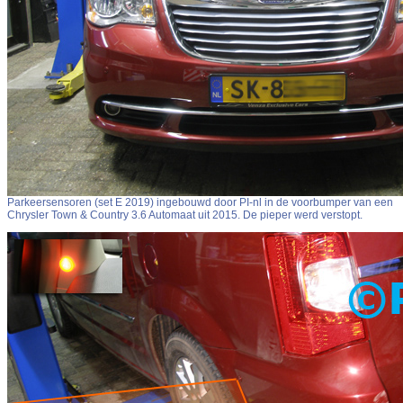
Parkeersensoren (set E 2019) ingebouwd door PI-nl in de voorbumper van een
Chrysler Town & Country 3.6 Automaat uit 2015. De pieper werd verstopt.