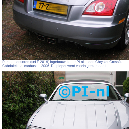
Parkeersensoren (set E 2019) ingebouwd door PI-nl in een Chrysler Crossfire
Cabriolet met canbus uit 2006. De pieper werd voorin gemonteerd.