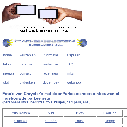
home
keuzehulp
informatie
afspraak
foto's
garantie
werkwijze
FAQ
nieuws
contact
recensies
links
obd
uitdeuken
dode hoek
webshop
Foto's van Chrysler's met door Parkeersensoreninbouwen.nl
ingebouwde parkeersets
(personenauto's, bedrijfsauto's, busjes, campers, enz.)
Alfa Romeo
Audi
BMW
Cadillac
Chrysler
Citroën
Dacia
Dodge