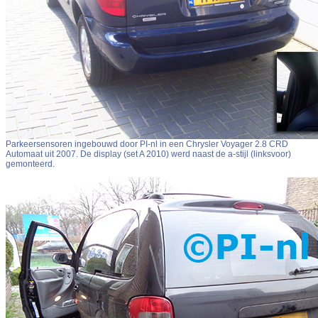
Parkeersensoren ingebouwd door PI-nl in een Chrysler Voyager 2.8 CRD
Automaat uit 2007. De display (set A 2010) werd naast de a-stijl (linksvoor)
gemonteerd.