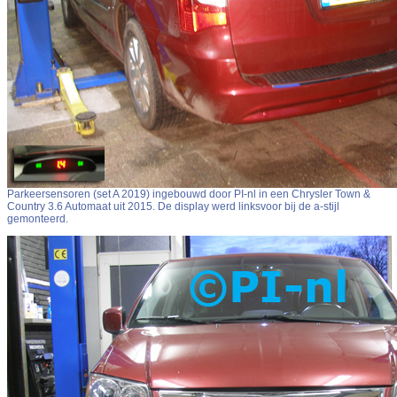
Parkeersensoren (set A 2019) ingebouwd door PI-nl in een Chrysler Town &
Country 3.6 Automaat uit 2015. De display werd linksvoor bij de a-stijl
gemonteerd.