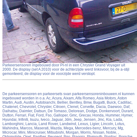
Parkeersensoren ingebouwd door PI-nl in een Chrysler Grand Voyager uit
2000. De display (set A 2010) voor de achterzijde werd linksvoor, bij de a-stijl
gemonteerd, de display voor de voorzijde werd verstopt.
De parkeersensoren en parkeersets svan parkeersensoreninbouwen.nl kunnen
ingebouwd worden in o.a. Ac, Acura, Aixam, Alfa Romeo, Asia Motors, Aston
Martin, Audi, Austin, Autobianchi, Bellier, Bentley, Bmw, Bugatti, Buick, Cadillac,
Chatenet, Chevrolet, Chrysler, Citroen, Clenet, Corvette, Dacia, Daewoo, Daf,
Daihatsu, Daimler, Datsun, De Tomaso, Delorean, Dodge, Donkervoort, Durant,
Dutton, Ferrari, Fiat, Ford, Fso, Galloper, Gmc, Grecav, Honda, Hummer, Hymer,
Hyundai, Infiniti, Isuzu, Iveco, Jaguar, Jdm, Jeep, Jensen, Jmc, Kia, Lada,
Lamborghini, Lancia, Land Rover, Landwind, Lexus, Ligier, Lincoln, Lotus,
Mahindra, Marcos, Maserati, Mazda, Mega, Mercedes-benz, Mercury, Mg,
Microcar, Mini, Minicruiser, Mitsubishi, Morgan, Morris, Nissan, Noble, ,
Oldsmobile, Opel, Panther, Peugeot, Pgo, Piaggio, Plymouth, Pontiac, Porsche,