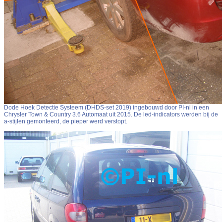
Dode Hoek Detectie Systeem (DHDS-set 2019) ingebouwd door PI-nl in een
Chrysler Town & Country 3.6 Automaat uit 2015. De led-indicators werden bij de
a-stijlen gemonteerd, de pieper werd verstopt.