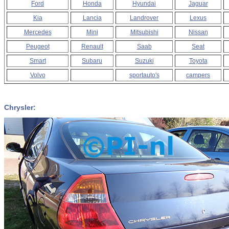
Ford
Honda
Hyundai
Jaguar
Kia
Lancia
Landrover
Lexus
Mercedes
Mini
Mitsubishi
Nissan
Peugeot
Renault
Saab
Seat
Smart
Subaru
Suzuki
Toyota
Volvo
sportauto's
campers
Chrysler: