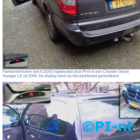
Parkeersensoren (set A 2020) ingebouwd door PI-nl in een Chrysler Grand
Voyager LE uit 2006. De display werd op het dashboard gemonteerd.