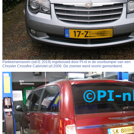
Parkeersensoren (set E 2019) ingebouwd door PI-nl in de voorbumper van een
Chrysler Crossfire Cabriolet uit 2006. De zoemer werd voorin gemonteerd.