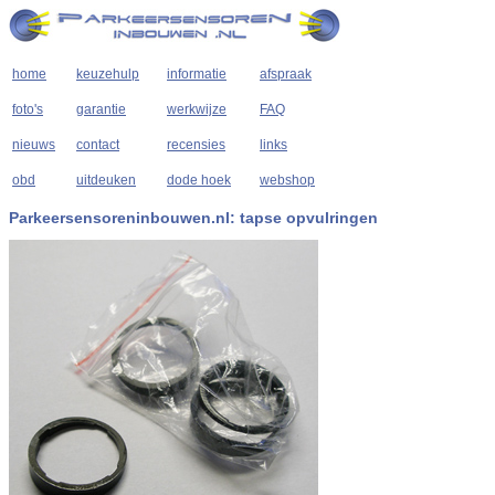
home
keuzehulp
informatie
afspraak
foto's
garantie
werkwijze
FAQ
nieuws
contact
recensies
links
obd
uitdeuken
dode hoek
webshop
Parkeersensoreninbouwen.nl: tapse opvulringen