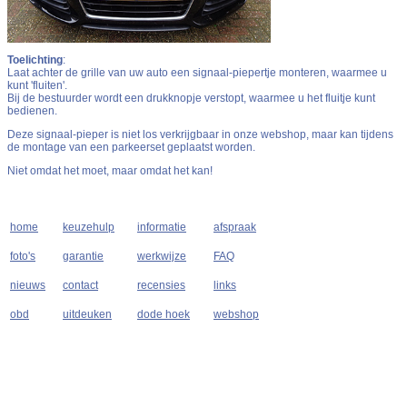
Toelichting
:
Laat achter de grille van uw auto een signaal-piepertje monteren, waarmee u
kunt 'fluiten'.
Bij de bestuurder wordt een drukknopje verstopt, waarmee u het fluitje kunt
bedienen.
Deze signaal-pieper is niet los verkrijgbaar in onze webshop, maar kan tijdens
de montage van een parkeerset geplaatst worden.
Niet omdat het moet, maar omdat het kan!
home
keuzehulp
informatie
afspraak
foto's
garantie
werkwijze
FAQ
nieuws
contact
recensies
links
obd
uitdeuken
dode hoek
webshop