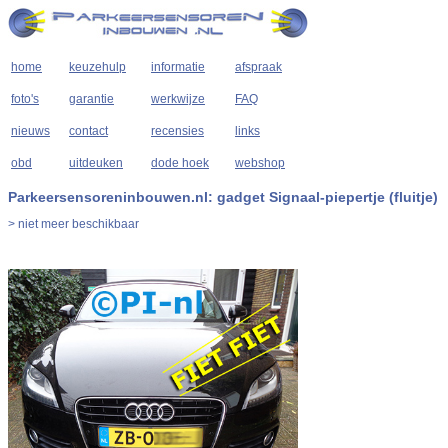
home
keuzehulp
informatie
afspraak
foto's
garantie
werkwijze
FAQ
nieuws
contact
recensies
links
obd
uitdeuken
dode hoek
webshop
Parkeersensoreninbouwen.nl: gadget Signaal-piepertje (fluitje)
> niet meer beschikbaar