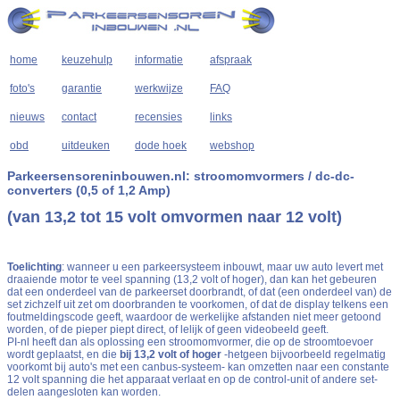
home
keuzehulp
informatie
afspraak
foto's
garantie
werkwijze
FAQ
nieuws
contact
recensies
links
obd
uitdeuken
dode hoek
webshop
Parkeersensoreninbouwen.nl: stroomomvormers / dc-dc-
converters (0,5 of 1,2 Amp)
(van 13,2 tot 15 volt omvormen naar 12 volt)
Toelichting
: wanneer u een parkeersysteem inbouwt, maar uw auto levert met
draaiende motor te veel spanning (13,2 volt of hoger), dan kan het gebeuren
dat een onderdeel van de parkeerset doorbrandt, of dat (een onderdeel van) de
set zichzelf uit zet om doorbranden te voorkomen, of dat de display telkens een
foutmeldingscode geeft, waardoor de werkelijke afstanden niet meer getoond
worden, of de pieper piept direct, of lelijk of geen videobeeld geeft.
PI-nl heeft dan als oplossing een stroomomvormer, die op de stroomtoevoer
wordt geplaatst, en die
bij 13,2 volt of hoger
-hetgeen bijvoorbeeld regelmatig
voorkomt bij auto's met een canbus-systeem- kan omzetten naar een constante
12 volt spanning die het apparaat verlaat en op de control-unit of andere set-
delen aangesloten kan worden.