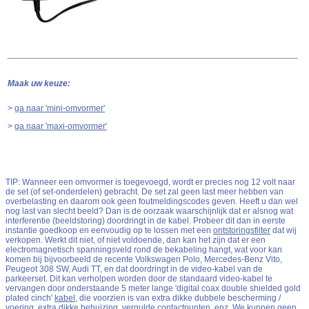
Maak uw keuze:
>
ga naar 'mini-omvormer'
>
ga naar 'maxi-omvormer'
TIP: Wanneer een omvormer is toegevoegd, wordt er precies nog 12 volt naar
de set (of set-onderdelen) gebracht. De set zal geen last meer hebben van
overbelasting en daarom ook geen foutmeldingscodes geven. Heeft u dan wel
nog last van slecht beeld? Dan is de oorzaak waarschijnlijk dat er alsnog wat
interferentie (beeldstoring) doordringt in de kabel. Probeer dit dan in eerste
instantie goedkoop en eenvoudig op te lossen met een
ontstoringsfilter
dat wij
verkopen. Werkt dit niet, of niet voldoende, dan kan het zijn dat er een
electromagnetisch spanningsveld rond de bekabeling hangt, wat voor kan
komen bij bijvoorbeeld de recente Volkswagen Polo, Mercedes-Benz Vito,
Peugeot 308 SW, Audi TT, en dat doordringt in de video-kabel van de
parkeerset. Dit kan verholpen worden door de standaard video-kabel te
vervangen door onderstaande 5 meter lange 'digital coax double shielded gold
plated cinch'
kabel
, die voorzien is van extra dikke dubbele bescherming /
voering, extra dikke behuizing, vergulde contactpunten, enz. We kunnen geen