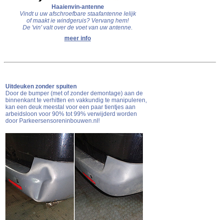
Haaienvin-antenne
Vindt u uw afschroefbare staafantenne lelijk
of maakt ie windgeruis? Vervang hem!
De 'vin' valt over de voet van uw antenne.
meer info
Uitdeuken zonder spuiten
Door de bumper (met of zonder demontage) aan de
binnenkant te verhitten en vakkundig te manipuleren,
kan een deuk meestal voor een paar tientjes aan
arbeidsloon voor 90% tot 99% verwijderd worden
door Parkeersensoreninbouwen.nl!