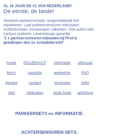
AL 16 JAAR DE #1 VAN NEDERLAND!
De eerste, de beste!
Voorkom parkeerschade, vergemakkelijk het
inparkeren. Laat parkeersensoren inbouwen.
Achterbumper, voorbumper, zijkanten. Ook auto's met
canbus-systeem. Levenslange garantie.
'1 x parkeersensoren inbouwen bij PI-nl is
goedkoper dan 1x schadeherstel!'
home
KEUZEHULP
informatie
afspraak
foto's
garantie
werkwijze
FAQ
nieuws
contact
recensies
links
obd
uitdeuken
dode hoek
webshop
PARKEERSETS en INFORMATIE:
ACHTERSENSOREN-SETS: