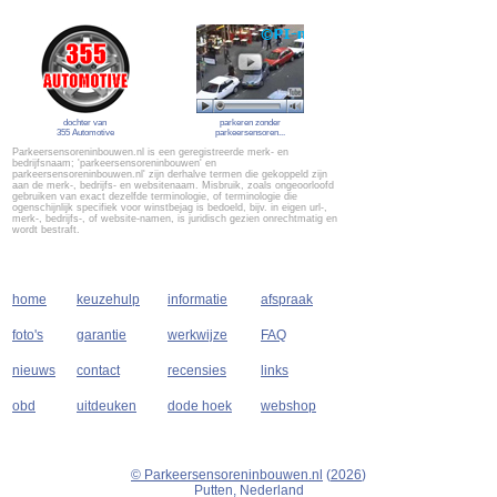
dochter van
parkeren zonder
355 Automotive
parkeersensoren...
Parkeersensoreninbouwen.nl is een geregistreerde merk- en
bedrijfsnaam; 'parkeersensoreninbouwen' en
parkeersensoreninbouwen.nl' zijn derhalve termen die gekoppeld zijn
aan de merk-, bedrijfs- en websitenaam. Misbruik, zoals ongeoorloofd
gebruiken van exact dezelfde terminologie, of terminologie die
ogenschijnlijk specifiek voor winstbejag is bedoeld, bijv. in eigen url-,
merk-, bedrijfs-, of website-namen, is juridisch gezien onrechtmatig en
wordt bestraft.
home
keuzehulp
informatie
afspraak
foto's
garantie
werkwijze
FAQ
nieuws
contact
recensies
links
obd
uitdeuken
dode hoek
webshop
© Parkeersensoreninbouwen.nl
(
2026
)
Putten, Nederland