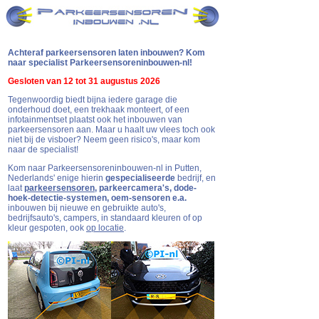
Achteraf parkeersensoren laten inbouwen? Kom
naar specialist Parkeersensoreninbouwen-nl!
Gesloten van 12 tot 31 augustus 2026
Tegenwoordig biedt bijna iedere
garage die
onderhoud doet, een trekhaak monteert, of een
infotainmentset
plaatst ook het inbouwen van
parkeersensoren aan. Maar u haalt uw vlees toch ook
niet bij de visboer?
Neem geen risico's, maar kom
naar de specialist!
Kom naar Parkeersensoreninbouwen-nl in Putten,
Nederlands' enige hierin
gespecialiseerde
bedrijf, en
laat
parkeersensoren
, parkeercamera's, dode-
hoek-detectie-systemen, oem-sensoren e.a.
inbouwen bij nieuwe en gebruikte auto's,
bedrijfsauto's, campers, in standaard kleuren of op
kleur gespoten, ook
op locatie
.