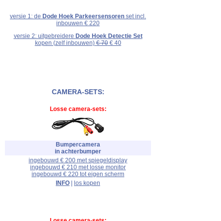
versie 1: de
Dode Hoek Parkeersensoren
set incl.
inbouwen € 220
versie 2: uitgebreidere
Dode Hoek Detectie Set
kopen (zelf inbouwen)
€ 70
€ 40
CAMERA-SETS:
Losse camera-sets:
Bumpercamera
in achterbumper
ingebouwd € 200 met spiegeldisplay
ingebouwd € 210 met losse monitor
ingebouwd € 220 tot eigen scherm
INFO
|
los kopen
Losse camera-sets: