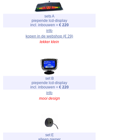
sets A
piepende lcd-display
incl. inbouwen =
€ 220
info
kopen in de webshop (€ 29)
lekker klein
set B
piepende lcd-display
incl. inbouwen =
€ 220
info
mooi design
set E
alleen pieper